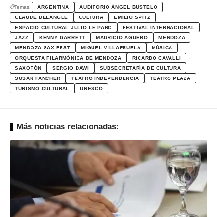
Temas:
ARGENTINA
AUDITORIO ÁNGEL BUSTELO
CLAUDE DELANGLE
CULTURA
EMILIO SPITZ
ESPACIO CULTURAL JULIO LE PARC
FESTIVAL INTERNACIONAL
JAZZ
KENNY GARRETT
MAURICIO AGÜERO
MENDOZA
MENDOZA SAX FEST
MIGUEL VILLAFRUELA
MÚSICA
ORQUESTA FILARMÓNICA DE MENDOZA
RICARDO CAVALLI
SAXOFÓN
SERGIO DAWI
SUBSECRETARÍA DE CULTURA
SUSAN FANCHER
TEATRO INDEPENDENCIA
TEATRO PLAZA
TURISMO CULTURAL
UNESCO
Más noticias relacionadas: