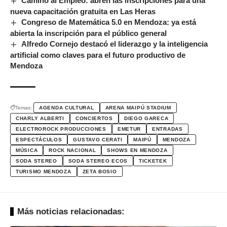
Camino al Empleo: abren las inscripciones para una
nueva capacitación gratuita en Las Heras
Congreso de Matemática 5.0 en Mendoza: ya está
abierta la inscripción para el público general
Alfredo Cornejo destacó el liderazgo y la inteligencia
artificial como claves para el futuro productivo de
Mendoza
Temas:
AGENDA CULTURAL
ARENA MAIPÚ STADIUM
CHARLY ALBERTI
CONCIERTOS
DIEGO GARECA
ELECTROROCK PRODUCCIONES
EMETUR
ENTRADAS
ESPECTÁCULOS
GUSTAVO CERATI
MAIPÚ
MENDOZA
MÚSICA
ROCK NACIONAL
SHOWS EN MENDOZA
SODA STEREO
SODA STEREO ECOS
TICKETEK
TURISMO MENDOZA
ZETA BOSIO
Más noticias relacionadas: