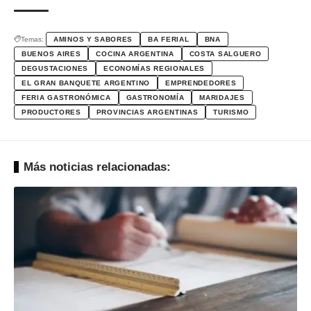
Temas:
AMINOS Y SABORES
BA FERIAL
BNA
BUENOS AIRES
COCINA ARGENTINA
COSTA SALGUERO
DEGUSTACIONES
ECONOMÍAS REGIONALES
EL GRAN BANQUETE ARGENTINO
EMPRENDEDORES
FERIA GASTRONÓMICA
GASTRONOMÍA
MARIDAJES
PRODUCTORES
PROVINCIAS ARGENTINAS
TURISMO
Más noticias relacionadas: