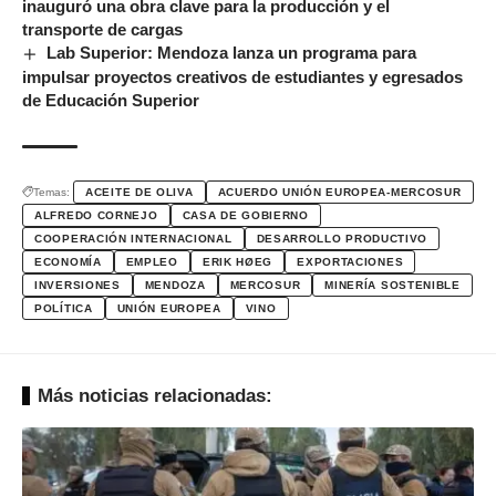
inauguró una obra clave para la producción y el
transporte de cargas
Lab Superior: Mendoza lanza un programa para
impulsar proyectos creativos de estudiantes y egresados
de Educación Superior
Temas:
ACEITE DE OLIVA
ACUERDO UNIÓN EUROPEA-MERCOSUR
ALFREDO CORNEJO
CASA DE GOBIERNO
COOPERACIÓN INTERNACIONAL
DESARROLLO PRODUCTIVO
ECONOMÍA
EMPLEO
ERIK HØEG
EXPORTACIONES
INVERSIONES
MENDOZA
MERCOSUR
MINERÍA SOSTENIBLE
POLÍTICA
UNIÓN EUROPEA
VINO
Más noticias relacionadas: